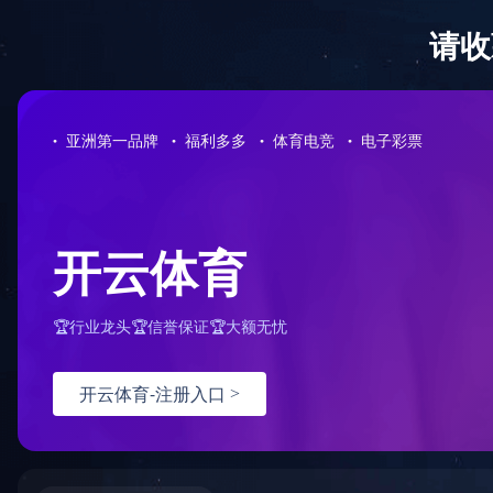
您好，欢迎访问 米兰网页版 官网！