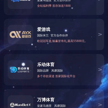
项目类型：金融后台产业园
建筑类型：高层办公、酒店、商业设施、体育运动设施、
倒班公寓、食堂
占地面积：1067200平方米
建筑面积：1771552平方米
项目由加拿大AAI国际建筑师事务所担纲整体规划，分成
综合后台服务区、研发培训服务区和配套服务区等多个功能
区域。
备案号：鄂ICP备13013734号-1
版权所有：米兰网页版