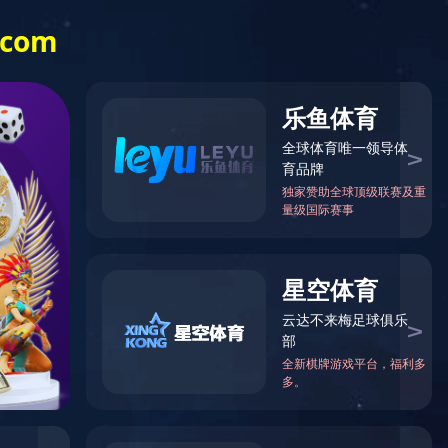
数字化咨询平台
027-87860410
联系我们