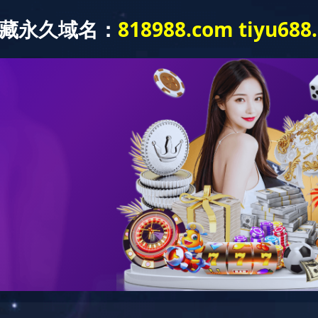
米兰MILAN(中国)
关于我们
业务领域
资讯中心