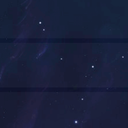
构
公司资质
企业荣誉
企业文化
QUALITY
公司资质