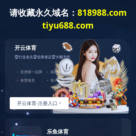
米兰MILAN(中国)
米兰MILAN(中国)
关于我们
业务领域
关于我们
资讯中心
联系我们
个人中心
业务领域
资讯中心
联系我们