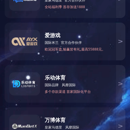
07
武汉新言 | 【政策解读】《安全舒适绿色智慧的“好房子”如何
/01
建》
学习成长
2026
24
武汉新言 | 【政策解读】国家标准《住宅项目规范》实施
/12
学习成长
2025
1
2
3
4
5
···
>
备案号：鄂ICP备13013734号-1
版权所有：米兰网页版
华体会官网首页登录入口
|
开云网页版登录入口
|
开云登陆入口
|
米兰网页版
|
hth·华
体会(中国)官方网站
|
开云网页版·官方版在线登入
|
华体会app登录入口
|
米兰体育在
线登录入口
|
星空体育综合登录入口(中国)官方网站
|