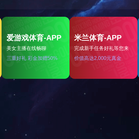
大型商业综合体类图一
方米，占地面积268000平方米，以总部中心为依托，集花园式办公
筑的外观是以超大玻璃组成的单元幕墙为设计，双层中空结构，