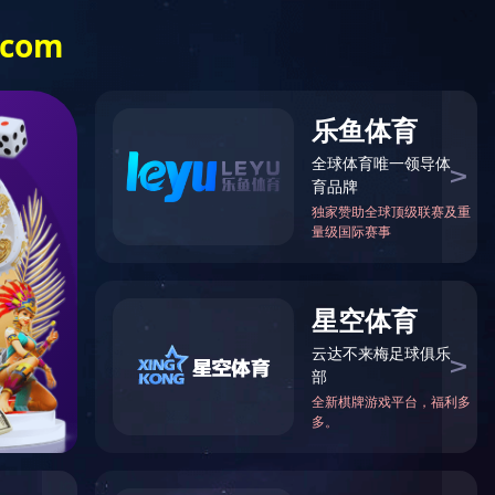
数字化咨询平台
027-87860410
联系我们