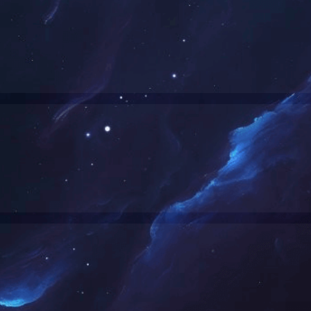
息
学习成长
公司视频
VIDEO
公司视频