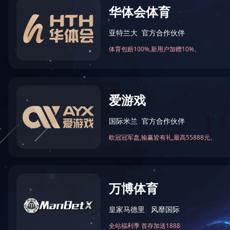
公司新闻
法律法规
造价信