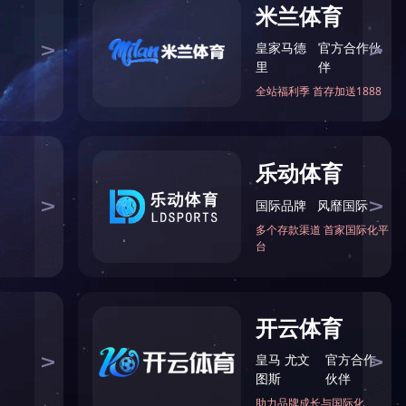
联
系
方
式