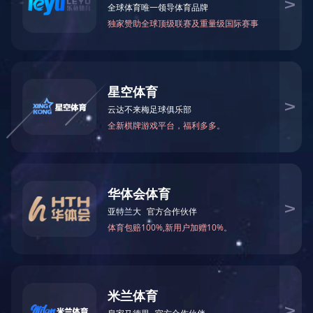
招贤纳士
联系方式
JOINUS
招贤纳士
年终奖金、带薪年假、双师制、专业培训、节日福利、生日
福利、下午茶、季度团建、旅游拓展、公平晋升、定期体
检、慰问礼金、带薪病假.....
请通过“Boss直聘”、“前程无忧”查询招聘岗位及投递简历